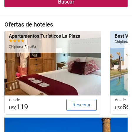
Buscar
Ofertas de hoteles
Apartamentos Turísticos La Plaza
Best Vil
Chipiona, 
Chipiona, España
desde
desde
Reservar
119
86
US$
US$