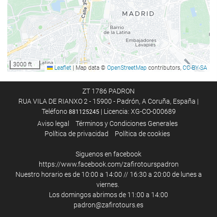
Bar
Cafetera en zonas comunes
Menú infantil
Menú dietético bajo petición
Servicio de picnic
3000 ft
Leaflet
|
Map data ©
OpenStreetMap
contributors,
CC-BY-SA
Servicio de habitaciones
Opción de desayuno en la habitación
ZT 1786 PADRON
RUA VILA DE RIANXO 2 - 15900 - Padrón, A Coruña, España |
Fruta
Teléfono
| Licencia: XG-CO-000689
881125245
Aviso legal
Términos y Condiciones Generales
Servicios de recepción
Política de privacidad
Política de cookies
Recepción 24 horas
Siguenos en facebook
Guardaequipaje
https://www.facebook.com/zafirotourspadron
Nuestro horario es de 10:00 a 14:00 // 16:30 a 20:00 de lunes a
Caja fuerte
viernes.
Taquillas
Los domingos abrimos de 11:00 a 14:00
padron@zafirotours.es
Información turística