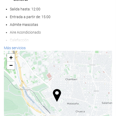
Salida hasta: 12:00
Entrada a partir de: 15:00
Admite mascotas
Aire Acondicionado
Calefacción
Ascensor
Más servicios
Adaptado para personas con movilidad reducida
+
Habitaciones No fumadores
−
Hotel no fumadores
Habitaciones insonorizadas
Comida y bebida
Restaurante
Restaurante a la carta