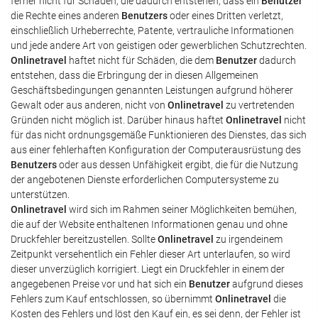
ferner nicht für Schäden, die dadurch entstehen, dass ein
Benutzer
die Rechte eines anderen
Benutzers
oder eines Dritten verletzt,
einschließlich Urheberrechte, Patente, vertrauliche Informationen
und jede andere Art von geistigen oder gewerblichen Schutzrechten.
Onlinetravel
haftet nicht für Schäden, die dem
Benutzer
dadurch
entstehen, dass die Erbringung der in diesen Allgemeinen
Geschäftsbedingungen genannten Leistungen aufgrund höherer
Gewalt oder aus anderen, nicht von
Onlinetravel
zu vertretenden
Gründen nicht möglich ist. Darüber hinaus haftet
Onlinetravel
nicht
für das nicht ordnungsgemäße Funktionieren des Dienstes, das sich
aus einer fehlerhaften Konfiguration der Computerausrüstung des
Benutzers
oder aus dessen Unfähigkeit ergibt, die für die Nutzung
der angebotenen Dienste erforderlichen Computersysteme zu
unterstützen.
Onlinetravel
wird sich im Rahmen seiner Möglichkeiten bemühen,
die auf der Website enthaltenen Informationen genau und ohne
Druckfehler bereitzustellen. Sollte
Onlinetravel
zu irgendeinem
Zeitpunkt versehentlich ein Fehler dieser Art unterlaufen, so wird
dieser unverzüglich korrigiert. Liegt ein Druckfehler in einem der
angegebenen Preise vor und hat sich ein
Benutzer
aufgrund dieses
Fehlers zum Kauf entschlossen, so übernimmt
Onlinetravel
die
Kosten des Fehlers und löst den Kauf ein, es sei denn, der Fehler ist