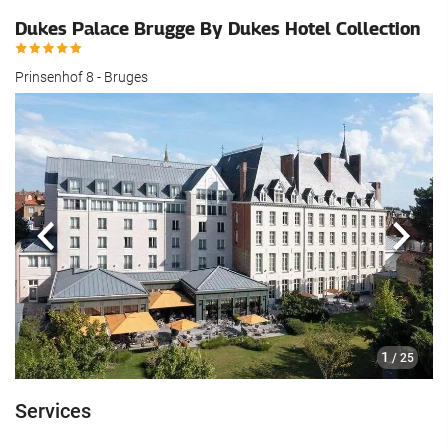
Dukes Palace Brugge By Dukes Hotel Collection
Prinsenhof 8 - Bruges
Précédent
Suiva
1
/ 25
Services