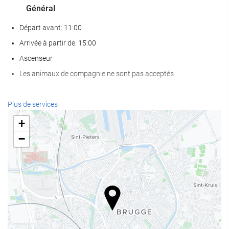
Général
Départ avant: 11:00
Arrivée à partir de: 15:00
Ascenseur
Les animaux de compagnie ne sont pas acceptés
Bien-être
Plus de services
Spa
+
Sauna
−
Salle de Fitness
Services de réception
Réception ouverte 24h/24
Bagagerie