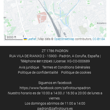
Nourriture et boissons
Restaurant à la carte
Bar
Parking
3000 ft
Leaflet
|
Map data ©
OpenStreetMap
contributors,
CC-BY-SA
Parking
ZT 1786 PADRON
Réunions et évènements
RUA VILA DE RIANXO 2 - 15900 - Padrón, A Coruña, España |
Téléphone
| License: XG-CO-000689
881125245
Centre Business
Avis juridique
Termes et Conditions Générales
Politique de confidentialité
Politique de cookies
Internet
Siguenos en facebook
Wi-Fi gratuit
https://www.facebook.com/zafirotourspadron
Nuestro horario es de 10:00 a 14:00 // 16:30 a 20:00 de lunes a
viernes.
Service de nettoyage
Los domingos abrimos de 11:00 a 14:00
padron@zafirotours.es
Service Blanchisserie