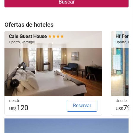
Buscar
Ofertas de hoteles
Cale Guest House
Hf Feni
Oporto, Portugal
Oporto, Po
desde
desde
Reservar
120
79
US$
US$