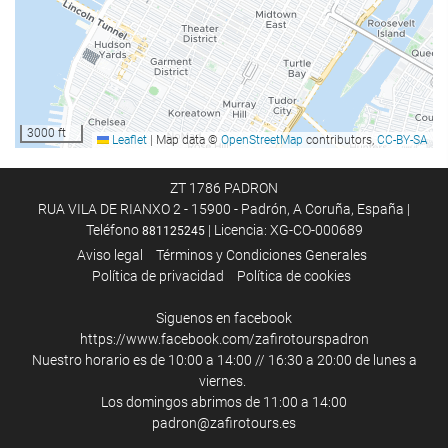
Comida y bebida
Restaurante a la carta
Bar
3000 ft
Leaflet
|
Map data ©
OpenStreetMap
contributors,
CC-BY-SA
Instalaciones de negocios
Centro de negocios
ZT 1786 PADRON
RUA VILA DE RIANXO 2 - 15900 - Padrón, A Coruña, España |
Teléfono
| Licencia: XG-CO-000689
881125245
Acceso a Internet
Aviso legal
Términos y Condiciones Generales
Política de privacidad
Política de cookies
Wifi gratis
Siguenos en facebook
Servicio de limpieza
https://www.facebook.com/zafirotourspadron
Nuestro horario es de 10:00 a 14:00 // 16:30 a 20:00 de lunes a
Servicio de lavandería
viernes.
Los domingos abrimos de 11:00 a 14:00
padron@zafirotours.es