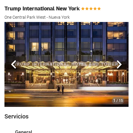
Trump International New York
One Central Park West - Nueva York
Anterior
Sigui
1
/ 15
Servicios
General