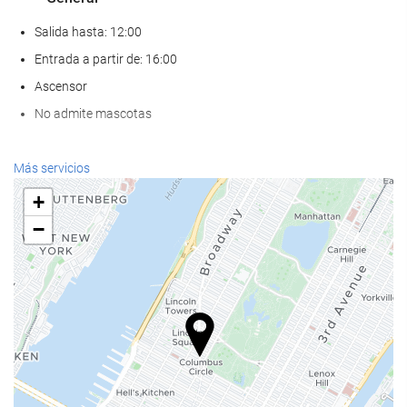
Salida hasta: 12:00
Entrada a partir de: 16:00
Ascensor
No admite mascotas
Bienestar
Más servicios
Spa
+
Hammam
−
Sauna
Gimnasio
Servicios de recepción
Recepción 24 horas
Guardaequipaje