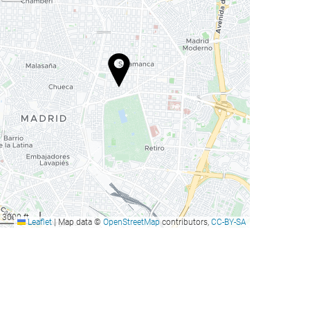
3000 ft
Leaflet
|
Map data ©
OpenStreetMap
contributors,
CC-BY-SA