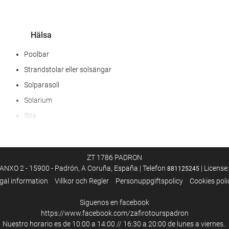
Hälsa
Poolbar
Strandstolar eller solsängar
Solparasoll
Solarium
Spa
Bubbelbad/jacuzzi
Hamambad
ZT 1786 PADRON
Bastu
ANXO 2 - 15900 - Padrón, A Coruña, España | Telefon
| Licens
881125245
Omklädningsrum för gym/spa
gal information
Villkor och Regler
Personuppgiftspolicy
Cookies poli
Massage
Siguenos en facebook
Skönhetsbehandlingar
https://www.facebook.com/zafirotourspadron
Frisör
Nuestro horario es de 10:00 a 14:00 // 16:30 a 20:00 de lunes a viernes.