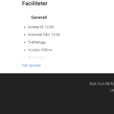
Faciliteter
Generell
Avresa till: 12:00
Ankomst från: 15:00
Tvättstuga
Husdjur tillåtna
Djurkorgar
Djurmatskålar
Fler tjänster
luftkonditionering
Centralvärme
RUA VILA DE RI
Hiss
Le
Rökfria rum
Helt rökfritt
Ljudisolerade rum