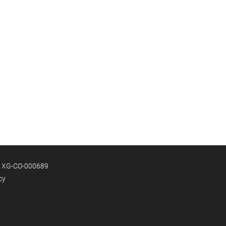
e: XG-CO-000689
cy