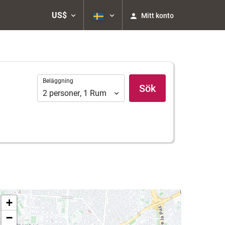
US$
Mitt konto
Beläggning
Beläggning
Sök
2
personer
,
1
Rum
+
−