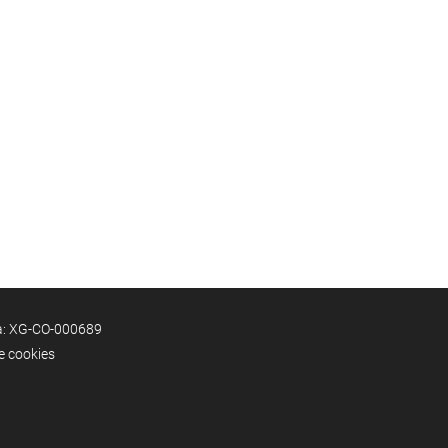
ia: XG-CO-000689
de cookies