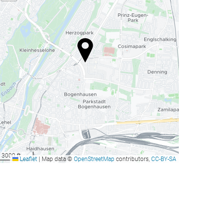
3000 ft
Leaflet
|
Map data ©
OpenStreetMap
contributors,
CC-BY-SA