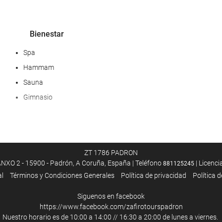
Bienestar
Spa
Hammam
Sauna
Gimnasio
Servicios de recepción
Recepción 24 horas
ZT 1786 PADRON
Guardaequipaje
NXO 2 - 15900 - Padrón, A Coruña, España | Teléfono
| Licenc
881125245
al
Términos y Condiciones Generales
Política de privacidad
Política 
Siguenos en facebook
Instalaciones de negocios
https://www.facebook.com/zafirotourspadron
Centro de negocios
Nuestro horario es de 10:00 a 14:00 // 16:30 a 20:00 de lunes a viernes.