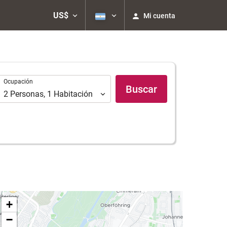
US$
Mi cuenta
Ocupación
Ocupación
Buscar
2
Personas
,
1
Habitación
+
−