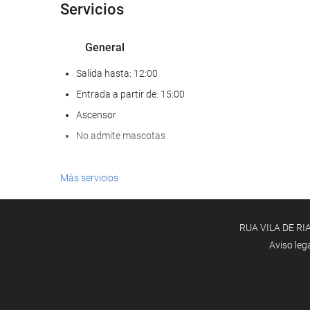
Servicios
General
Salida hasta: 12:00
Entrada a partir de: 15:00
Ascensor
No admite mascotas
Comida y bebida
Más servicios
Restaurante a la carta
Bar
RUA VILA DE RIA
Cafetera en zonas comunes
Aviso leg
Piscina
Piscina