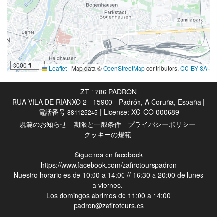
施設内のカフェ
レセプションサービス
24時間対応フロント
荷物預かり
3000 ft
Leaflet
|
Map data ©
OpenStreetMap
contributors,
CC-BY-SA
プール
ZT 1786 PADRON
RUA VILA DE RIANXO 2 - 15900 - Padrón, A Coruña, España |
プール
電話番号
| License: XG-CO-000689
881125245
規範のお知らせ
期限と一般条件
プライバシーポリシー
ビジネス設備
クッキーの規範
ビジネスセンター
Siguenos en facebook
https://www.facebook.com/zafirotourspadron
インターネット
Nuestro horario es de 10:00 a 14:00 // 16:30 a 20:00 de lunes
a viernes.
無料Wi-Fi
Los domingos abrimos de 11:00 a 14:00
padron@zafirotours.es
ハウスキーピングサービス