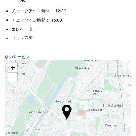
チェックアウト時間： 12:00
チェックイン時間： 15:00
エレベーター
ペット不可
ウェルネス
別のサービス
スパ
+
トルコ式バス/スチームバス
−
サウナ
ジム
飲食
アラカルトレストラン
バー