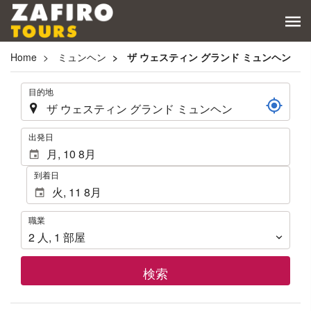
Home
ミュンヘン
ザ ウェスティン グランド ミュンヘン
.
目的地
.
出発日
到着日
職
職業
業
2
人
,
1
部屋
検索