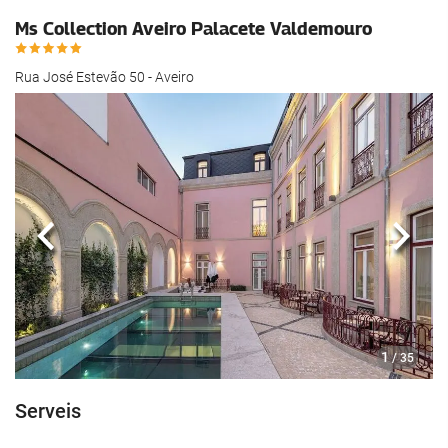
Ms Collection Aveiro Palacete Valdemouro
Rua José Estevão 50 - Aveiro
Anterior
Segü
1
/ 35
Serveis