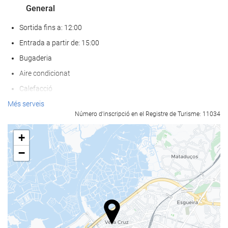
General
Sortida fins a: 12:00
Entrada a partir de: 15:00
Bugaderia
Aire condicionat
Calefacció
Ascensor
Més serveis
Número d'inscripció en el Registre de Turisme: 11034
Accés persones amb mobilitat reduïda
Habitacions No Fumadors
+
Prohibit fumar a tot l'establiment
−
Habitacions insonoritzades
No admet mascotes
Benestar
Gandules o hamaques