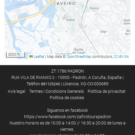
Para-sols
Spa
Banyera d'hidromassatge / Jacuzzi
Hammam o bany turc
Sauna
Bany de vapor
3000 ft
Leaflet
|
Map data ©
OpenStreetMap
contributors,
CC-BY-SA
Vestidors del gimnàs/spa
Massatge
ZT 1786 PADRON
RUA VILA DE RIANXO 2 - 15900 - Padrón, A Coruña, España |
Gimnàs
Telèfon
| Llicencia: XG-CO-000689
881125245
Avís legal
Termes i Condicions Generals
Poli­tica de privacitat
Menjar i beguda
Política de cookies
Restaurant
Siguenos en facebook
Restaurant a la carta
https://www.facebook.com/zafirotourspadron
Nuestro horario es de 10:00 a 14:00 // 16:30 a 20:00 de lunes a
Bar
viernes.
Cafeteria a l'establiment