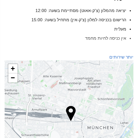
יציאה מהמלון (צ'ק-אאוט) מסתיימת בשעה: 12:00
הרישום בכניסה למלון (צ'ק-אין) מתחיל בשעה: 15:00
מעלית
אין כניסה לחיות מחמד
בריאות
יותר שירותים
ספא
+
חמאם
−
סאונה
מכון כושר
שירותי קבלה
דלפק קבלה 24 שעות ביממה
אחסון מטען