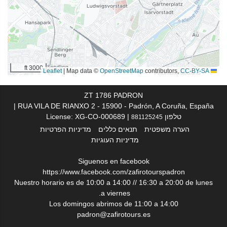
מזון ומשקאות
מסעדת א־לה־קארט
בר
3000 ft
|
Map data ©
OpenStreetMap
contributors,
CC-BY-SA
Leaflet
בריכה
בריכה
ZT 1786 PADRON
RUA VILA DE RIANXO 2 - 15900 - Padrón, A Coruña, España |
טלפון
| License: XG-CO-000689
881125245
מתקנים לעסקים
הערה משפטית
תנאים כללים
מדיניות הפרטיות
מרכז עסקים
מדיניות העוגיות
Siguenos en facebook
אינטרנט
https://www.facebook.com/zafirotourspadron
אינטרנט אלחוטי חינם
Nuestro horario es de 10:00 a 14:00 // 16:30 a 20:00 de lunes
a viernes.
Los domingos abrimos de 11:00 a 14:00
שירותי ניקיון
padron@zafirotours.es