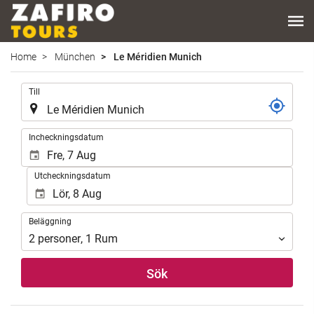
Home
München
Le Méridien Munich
.
Till
.
Incheckningsdatum
Utcheckningsdatum
Beläggning
Beläggning
2
personer
,
1
Rum
Sök