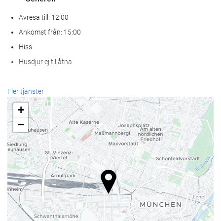
Avresa till: 12:00
Ankomst från: 15:00
Hiss
Husdjur ej tillåtna
Hälsa
Fler tjänster
Spa
+
Hamambad
−
Bastu
gym
Receptionstjänster
24-timmarsreception
Bagageförvaring