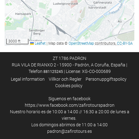
Mat och dryck
À la carte-restaurang
Bar
3000 ft
Leaflet
|
Map data ©
OpenStreetMap
contributors,
CC-BY-SA
Pool
Pool
ZT 1786 PADRON
RUA VILA DE RIANXO 2 - 15900 - Padrón, A Coruña, España |
Telefon
| License: XG-CO-000689
881125245
Business möjligheter
Legal information
Villkor och Regler
Personuppgiftspolicy
Cookies policy
Business Centre
Siguenos en facebook
Internet
https://www.facebook.com/zafirotourspadron
Nuestro horario es de 10:00 a 14:00 // 16:30 a 20:00 de lunes a
Gratis Wi-Fi
viernes.
Los domingos abrimos de 11:00 a 14:00
Städningstjänst
padron@zafirotours.es