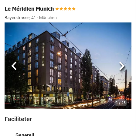
Le Méridien Munich
Bayerstrasse, 41 - München
Föregående
Nästa
1
/ 25
Faciliteter
Generell