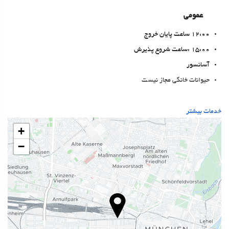
عمومی
12:00 ساعت پایان خروج
15:00 :ساعت شروع پذیرش
آسانسور
حیوانات خانگی مجاز نیست
بهداشت و سلامتی
خدمات بیشتر
اسپا
+
Turkish/Steam Bath
−
سونا
باشگاه
خدمات پذیرش
24-Hour Front Desk