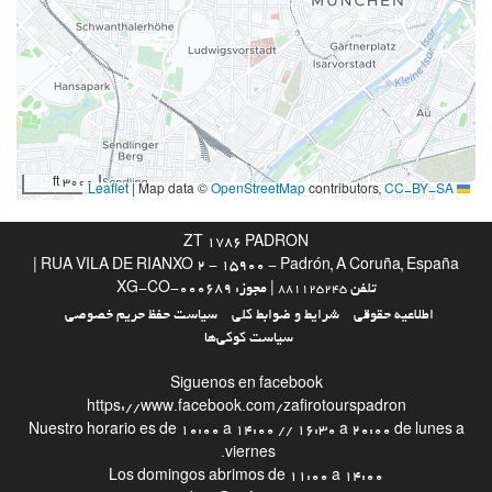
انبار چمدان
غذا و نوشیدنی
رستوران آلاکارته
بار
3000 ft
|
Map data ©
OpenStreetMap
contributors,
CC-BY-SA
Leaflet
استخر
ZT 1786 PADRON
استخر
RUA VILA DE RIANXO 2 - 15900 - Padrón, A Coruña, España |
تلفن
| مجوز: XG-CO-000689
881125245
امکانات تجاری
اطلاعیه حقوقی
شرایط و ضوابط کلی
سیاست حفظ حریم خصوصی
سیاست کوکی‌ها
مرکز تجاری
Siguenos en facebook
اینترنت
https://www.facebook.com/zafirotourspadron
Nuestro horario es de 10:00 a 14:00 // 16:30 a 20:00 de lunes a
وای‌فای رایگان
viernes.
Los domingos abrimos de 11:00 a 14:00